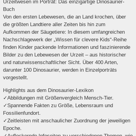
Urzeitwesen im Porträt: Das einzigartige Dinosaurier-
Buch
Von den ersten Lebewesen, die an Land krochen, über
die größten Landtiere aller Zeiten bis hin zum
Aufkommen der Säugetiere: In diesem umfangreichen
Nachschlagewerk der „Wissen für clevere Kids“-Reihe
finden Kinder packende Informationen und faszinierende
Bilder zu den Lebewesen der Urzeit – aus historischer
und naturwissenschaftlicher Sicht. Über 400 Arten,
darunter 100 Dinosaurier, werden in Einzelporträts
vorgestellt.
Highlights aus dem Dinosaurier-Lexikon
✓Abbildungen mit
Größenvergleich
Mensch-Tier.
✓Spannende
Fakten
zu Größe, Lebensraum und
Fossilienfundort.
✓
Zeitleisten
mit anschaulicher Zuordnung der jeweiligen
Epoche.
✓Auflockernde
Infoseiten
zu verschiedenen Themen, wie