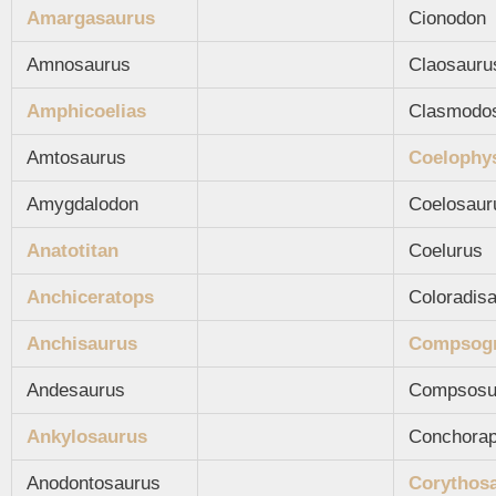
Amargasaurus
Cionodon
Amnosaurus
Claosauru
Amphicoelias
Clasmodo
Amtosaurus
Coelophy
Amygdalodon
Coelosaur
Anatotitan
Coelurus
Anchiceratops
Coloradis
Anchisaurus
Compsog
Andesaurus
Compsosu
Ankylosaurus
Conchorap
Anodontosaurus
Corythos