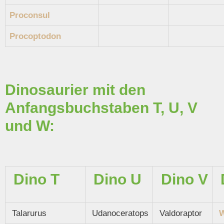
Proconsul
Procoptodon
Dinosaurier mit den
Anfangsbuchstaben T, U, V
und W:
Dino T
Dino U
Dino V
Talarurus
Udanoceratops
Valdoraptor
W