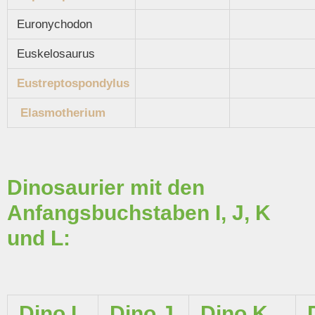
Euronychodon
Euskelosaurus
Eustreptospondylus
Elasmotherium
Dinosaurier mit den
Anfangsbuchstaben I, J, K
und L:
Dino I
Dino J
Dino K
D