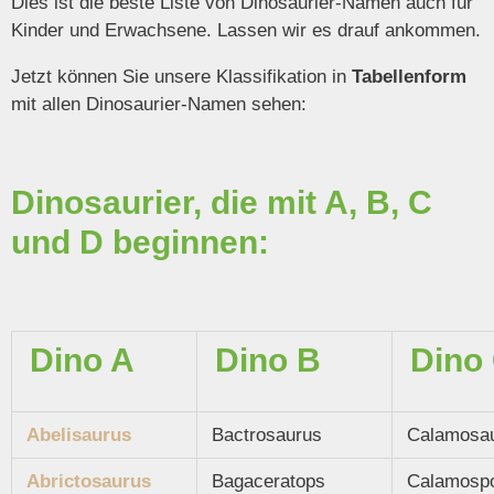
Dies ist die beste Liste von Dinosaurier-Namen auch für
Kinder und Erwachsene. Lassen wir es drauf ankommen.
Jetzt können Sie unsere Klassifikation in
Tabellenform
mit allen Dinosaurier-Namen sehen:
Dinosaurier, die mit A, B, C
und D beginnen:
Dino A
Dino B
Dino
Abelisaurus
Bactrosaurus
Calamosa
Abrictosaurus
Bagaceratops
Calamospo