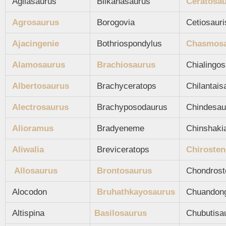
Agilasaurus
Blikanasaurus
Ceratosa
Agrosaurus
Borogovia
Cetiosauri
Ajacingenie
Bothriospondylus
Chasmos
Alamosaurus
Brachiosaurus
Chialingos
Albertosaurus
Brachyceratops
Chilantais
Alectrosaurus
Brachyposodaurus
Chindesau
Alioramus
Bradyeneme
Chinshaki
Aliwalia
Breviceratops
Chirosten
Allosaurus
Brontosaurus
Chondrost
Alocodon
Bruhathkayosaurus
Chuandong
Altispina
Basilosaurus
Chubutisa