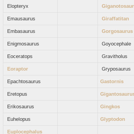
Elopteryx
Giganotosau
Emausaurus
Giraffatitan
Embasaurus
Gorgosaurus
Enigmosaurus
Goyocephale
Eoceratops
Gravitholus
Eoraptor
Gryposaurus
Epachtosaurus
Gastornis
Eretopus
Gigantosauru
Erikosaurus
Gingkos
Euhelopus
Glyptodon
Euplocephalus