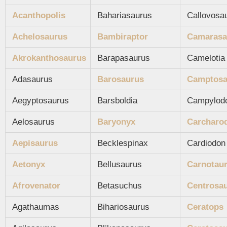
Acanthopolis
Bahariasaurus
Callovosa
Achelosaurus
Bambiraptor
Camarasa
Akrokanthosaurus
Barapasaurus
Camelotia
Adasaurus
Barosaurus
Camptosa
Aegyptosaurus
Barsboldia
Campylodo
Aelosaurus
Baryonyx
Carcharo
Aepisaurus
Becklespinax
Cardiodon
Aetonyx
Bellusaurus
Carnotau
Afrovenator
Betasuchus
Centrosa
Agathaumas
Bihariosaurus
Ceratops