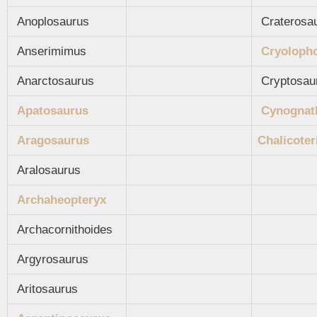
Anoplosaurus
Craterosa
Anserimimus
Cryoloph
Anarctosaurus
Cryptosau
Apatosaurus
Cynognat
Aragosaurus
Chalicote
Aralosaurus
Archaheopteryx
Archacornithoides
Argyrosaurus
Aritosaurus