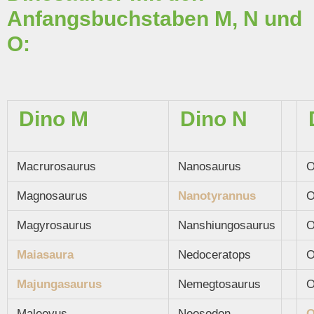
Anfangsbuchstaben M, N und
O:
Dino M
Dino N
Macrurosaurus
Nanosaurus
O
Magnosaurus
Nanotyrannus
O
Magyrosaurus
Nanshiungosaurus
O
Maiasaura
Nedoceratops
O
Majungasaurus
Nemegtosaurus
O
Maleevus
Neosodon
O