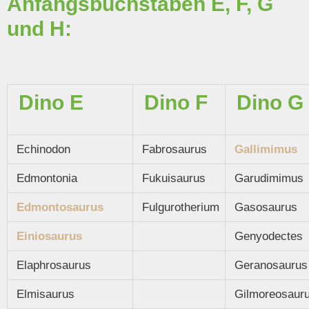
Anfangsbuchstaben E, F, G
und H:
Dino E
Dino F
Dino G
Echinodon
Fabrosaurus
Gallimimus
Edmontonia
Fukuisaurus
Garudimimus
Edmontosaurus
Fulgurotherium
Gasosaurus
Einiosaurus
Genyodectes
Elaphrosaurus
Geranosaurus
Elmisaurus
Gilmoreosaur