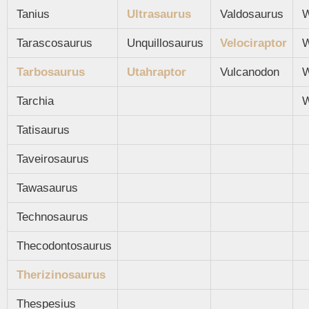
Tanius
Ultrasaurus
Valdosaurus
W
Tarascosaurus
Unquillosaurus
Velociraptor
W
Tarbosaurus
Utahraptor
Vulcanodon
W
Tarchia
W
Tatisaurus
Taveirosaurus
Tawasaurus
Technosaurus
Thecodontosaurus
Therizinosaurus
Thespesius