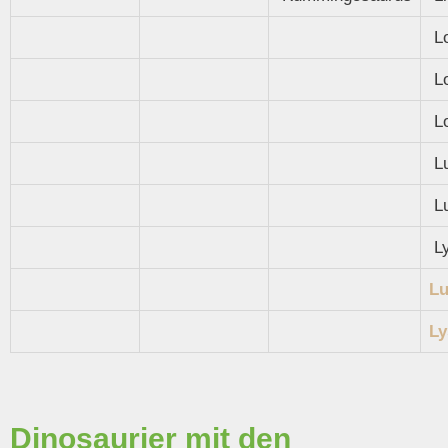
Lo
Lo
Lo
Lu
Lu
Ly
Lu
Ly
Dinosaurier mit den