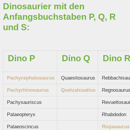
Dinosaurier mit den
Anfangsbuchstaben P, Q, R
und S:
Dino P
Dino Q
Dino 
Pachycephalosaurus
Quaesitosaurus
Rebbachisau
Pachyrhinosaurus
Quetzalcoatlus
Regnosauru
Pachysauriscus
Revueltosau
Palaeopteryx
Rhabdodon
Palaeoscincus
Riojasaurus