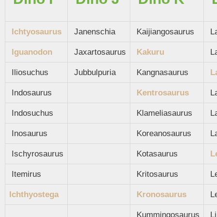
Ichtyosaurus
Janenschia
Kaijiangosaurus
La
Iguanodon
Jaxartosaurus
Kakuru
La
Iliosuchus
Jubbulpuria
Kangnasaurus
L
Indosaurus
Kentrosaurus
La
Indosuchus
Klameliasaurus
La
Inosaurus
Koreanosaurus
La
Ischyrosaurus
Kotasaurus
L
Itemirus
Kritosaurus
Le
Ichthyostega
Kronosaurus
Le
Kummingosaurus
Li