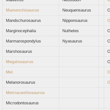
Mamenchisaurus
Neuquensaurus
O
Mandschurosaurus
Nipponsaurus
O
Marginocephalia
Nuthetes
O
Marmarospondylus
Nyasaurus
O
Marshosaurus
O
Megalosaurus
O
Mei
O
Melanorosaurus
O
Metriacanthosaurus
Microdontosaurus