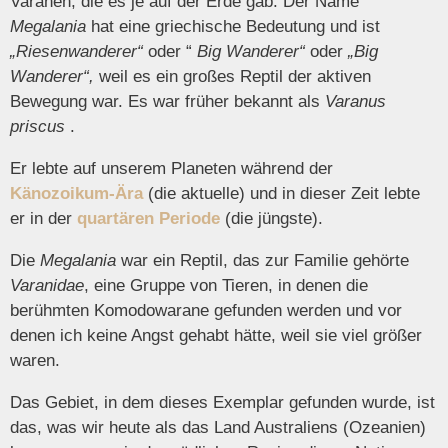
Varanen, die es je auf der Erde gab. Der Name
Megalania
hat eine griechische Bedeutung und ist
„Riesenwanderer“
oder “
Big Wanderer“
oder
„Big
Wanderer“,
weil es ein großes Reptil der aktiven
Bewegung war. Es war früher bekannt als
Varanus
priscus
.
Er lebte auf unserem Planeten während der
Känozoikum-Ära
(die aktuelle) und in dieser Zeit lebte
er in der
quartären Periode
(die jüngste).
Die
Megalania
war ein Reptil, das zur Familie gehörte
Varanidae
, eine Gruppe von Tieren, in denen die
berühmten Komodowarane gefunden werden und vor
denen ich keine Angst gehabt hätte, weil sie viel größer
waren.
Das Gebiet, in dem dieses Exemplar gefunden wurde, ist
das, was wir heute als das Land Australiens (Ozeanien)