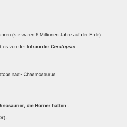
hren (sie waren 6 Millionen Jahre auf der Erde).
mt es von der
Infraorder
Ceratopsie
.
eratopsinae> Chasmosaurus
Dinosaurier, die Hörner hatten
.
er).