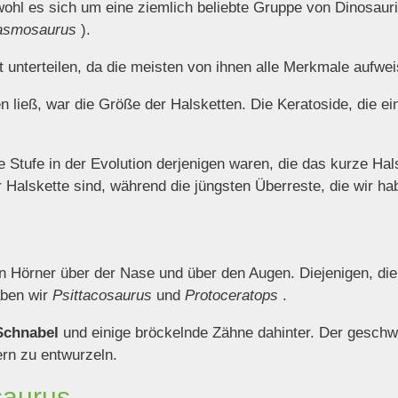
ohl es sich um eine ziemlich beliebte Gruppe von Dinosaurie
asmosaurus
).
ht unterteilen, da die meisten von ihnen alle Merkmale aufwei
en ließ, war die Größe der Halsketten. Die Keratoside, die e
 Stufe in der Evolution derjenigen waren, die das kurze Hal
r Halskette sind, während die jüngsten Überreste, die wir h
en Hörner über der Nase und über den Augen. Diejenigen, die
aben wir
Psittacosaurus
und
Protoceratops
.
 Schnabel
und einige bröckelnde Zähne dahinter. Der gesc
ern zu entwurzeln.
saurus