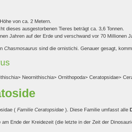
 Höhe von ca. 2 Metern.
t dieses ausgestorbenen Tieres beträgt ca. 3,6 Tonnen.
onen Jahren auf der Erde und verschwand vor 70 Millionen Ja
on
Chasmosaurus
sind die ornistichi. Genauer gesagt, kom
rus
thischia> Neornithischia> Ornithopoda> Ceratopsidae> C
atoside
psidae (
Familie Ceratopsidae
). Diese Familie umfasst alle
m Ende der Kreidezeit (die letzte in der Zeit der Dinosauri