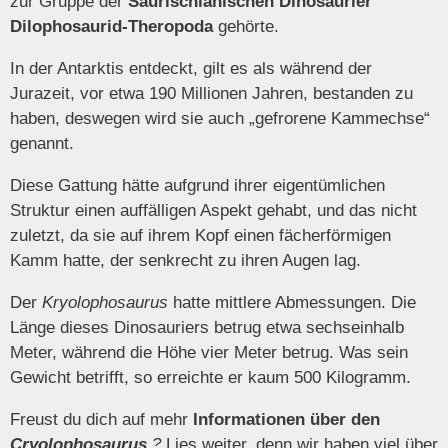
zur Gruppe der
Saurischianischen Dinosaurier
Dilophosaurid-Theropoda
gehörte.
In der Antarktis entdeckt, gilt es als während der
Jurazeit, vor etwa 190 Millionen Jahren, bestanden zu
haben, deswegen wird sie auch „gefrorene Kammechse“
genannt.
Diese Gattung hätte aufgrund ihrer eigentümlichen
Struktur einen auffälligen Aspekt gehabt, und das nicht
zuletzt, da sie auf ihrem Kopf einen fächerförmigen
Kamm hatte, der senkrecht zu ihren Augen lag.
Der
Kryolophosaurus
hatte mittlere Abmessungen. Die
Länge dieses Dinosauriers betrug etwa sechseinhalb
Meter, während die Höhe vier Meter betrug. Was sein
Gewicht betrifft, so erreichte er kaum 500 Kilogramm.
Freust du dich auf mehr
Informationen über den
Cryolophosaurus
?
Lies weiter, denn wir haben viel über