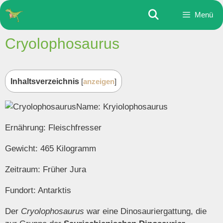
Zum
Menü
Inhalt
springen
Cryolophosaurus
Inhaltsverzeichnis
[
anzeigen
]
Name: Kryiolophosaurus
Ernährung: Fleischfresser
Gewicht: 465 Kilogramm
Zeitraum: Früher Jura
Fundort: Antarktis
Der
Cryolophosaurus
war eine Dinosauriergattung, die