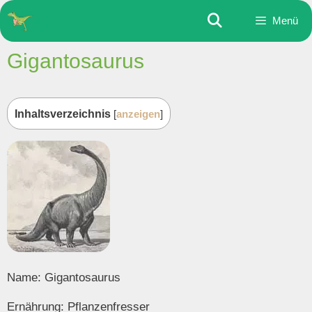
Zum
Menü
Inhalt
springen
Gigantosaurus
Inhaltsverzeichnis
[
anzeigen
]
Name: Gigantosaurus
Ernährung: Pflanzenfresser