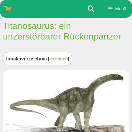
Zum
Menü
Inhalt
springen
Titanosaurus: ein
unzerstörbarer Rückenpanzer
Inhaltsverzeichnis
[
anzeigen
]