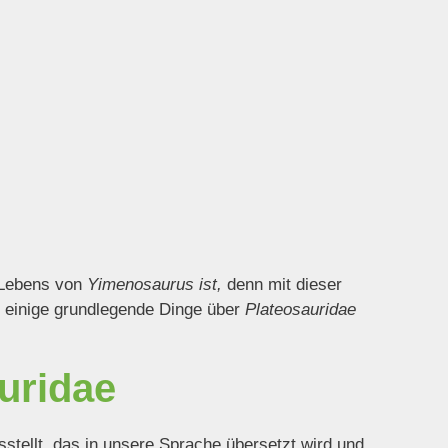
s Lebens von
Yimenosaurus ist,
denn mit dieser
t, einige grundlegende Dinge über
Plateosauridae
uridae
stellt, das in unsere Sprache übersetzt wird und