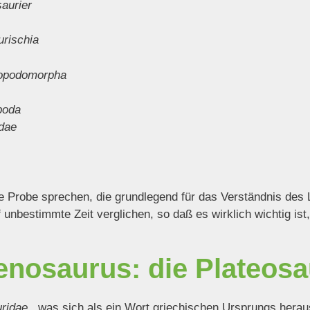
aurier
urischia
opodomorpha
poda
dae
re Probe sprechen, die grundlegend für das Verständnis de
 unbestimmte Zeit verglichen, so daß es wirklich wichtig is
enosaurus: die Plateosa
ridae,
, was sich als ein Wort griechischen Ursprungs heraus