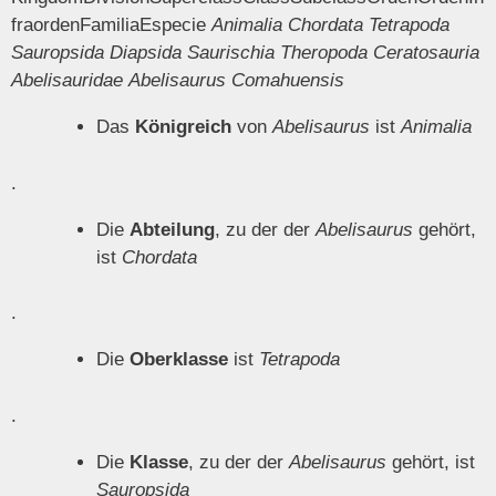
fraordenFamiliaEspecie
Animalia
Chordata
Tetrapoda
Sauropsida
Diapsida
Saurischia
Theropoda
Ceratosauria
Abelisauridae
Abelisaurus Comahuensis
Das
Königreich
von
Abelisaurus
ist
Animalia
.
Die
Abteilung
, zu der der
Abelisaurus
gehört,
ist
Chordata
.
Die
Oberklasse
ist
Tetrapoda
.
Die
Klasse
, zu der der
Abelisaurus
gehört, ist
Sauropsida