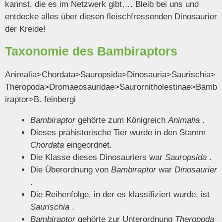
kannst, die es im Netzwerk gibt…. Bleib bei uns und
entdecke alles über diesen fleischfressenden Dinosaurier
der Kreide!
Taxonomie des Bambiraptors
Animalia>Chordata>Sauropsida>Dinosauria>Saurischia>
Theropoda>Dromaeosauridae>Saurornitholestinae>Bamb
iraptor>B. feinbergi
Bambiraptor
gehörte zum Königreich
Animalia
.
Dieses prähistorische Tier wurde in den Stamm
Chordata
eingeordnet.
Die Klasse dieses Dinosauriers war
Sauropsida
.
Die Überordnung von
Bambiraptor
war
Dinosaurier
.
Die Reihenfolge, in der es klassifiziert wurde, ist
Saurischia
.
Bambiraptor
gehörte zur Unterordnung
Theropoda