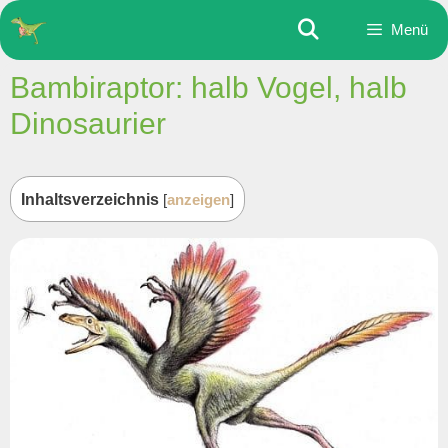
Zum
Menü
Inhalt
springen
Bambiraptor: halb Vogel, halb
Dinosaurier
Inhaltsverzeichnis
[
anzeigen
]