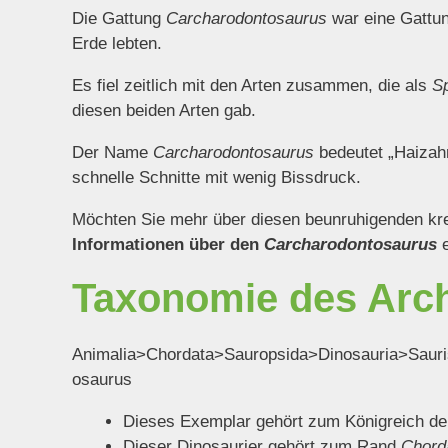
Die Gattung
Carcharodontosaurus
war eine Gattu
Erde lebten.
Es fiel zeitlich mit den Arten zusammen, die als
Sp
diesen beiden Arten gab.
Der Name
Carcharodontosaurus
bedeutet „Haizahn
schnelle Schnitte mit wenig Bissdruck.
Möchten Sie mehr über diesen beunruhigenden krei
Informationen über den
Carcharodontosaurus
Taxonomie des Arc
Animalia>Chordata>Sauropsida>Dinosauria>Saur
osaurus
Dieses Exemplar gehört zum Königreich d
Dieser Dinosaurier gehört zum Rand
Chord