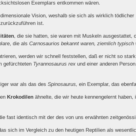
rücksichtslosen Exemplars entkommen wären.
mensionale Vision, weshalb sie sich als wirklich tödlicher 
 zurückzuführen ist.
itäten
, die sie hatten, sie waren mit Muskeln ausgestattet, 
lare, die als
Carnosaurios bekannt waren, ziemlich typisch 
rieren, werden wir schnell feststellen, daß er nicht so star
m gefürchteten
Tyrannosaurus rex
und einer anderen Person, 
tiger war als das des
Spinosaurus,
ein Exemplar, das ebenfal
den
Krokodilen
ähnelte, die wir heute kennengelernt haben, 
die fast identisch mit der des von uns erwähnten zeitgenöss
as sich im Vergleich zu den heutigen Reptilien als wesentli