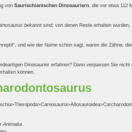
ng von
Saurischianischen Dinosauriern
, die vor etwa 112 
inosaurus bekannt sind,
von denen Reste erhalten wurden, 
reptil“, und wie der Name schon sagt, waren die Zähne, die 
deartigen Dinosaurier erfahren? Dann verpassen Sie nicht d
erhalten können.
harodontosaurus
ischia>Theropoda>Carnosauria>Allosauroidea>Carcharodon
er
Animalia.
ata.