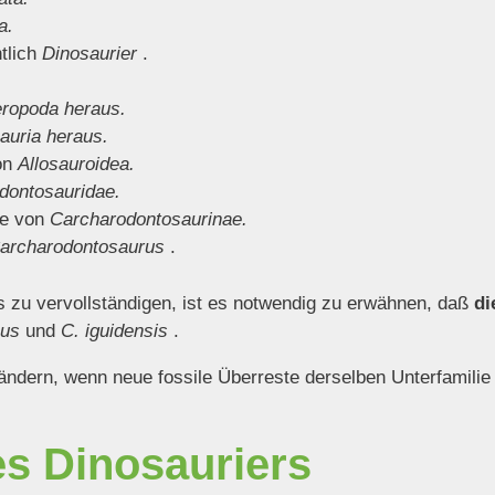
a.
htlich
Dinosaurier
.
ropoda heraus.
auria heraus.
von
Allosauroidea.
dontosauridae.
ie von
Carcharodontosaurinae.
archarodontosaurus
.
 zu vervollständigen, ist es notwendig zu erwähnen, daß
di
cus
und
C. iguidensis
.
 ändern, wenn neue fossile Überreste derselben Unterfamili
es Dinosauriers